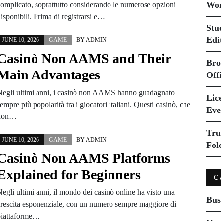
Wor
complicato, soprattutto considerando le numerose opzioni
isponibili. Prima di registrarsi e…
Stu
Edi
JUNE 10, 2026
GAME
BY
ADMIN
Casinò Non AAMS and Their
Bro
Main Advantages
Off
Negli ultimi anni, i casinò non AAMS hanno guadagnato
Lice
empre più popolarità tra i giocatori italiani. Questi casinò, che
Eve
non…
Tru
JUNE 10, 2026
GAME
BY
ADMIN
Fol
Casinò Non AAMS Platforms
Explained for Beginners
C
egli ultimi anni, il mondo dei casinò online ha visto una
Bus
crescita esponenziale, con un numero sempre maggiore di
piattaforme…