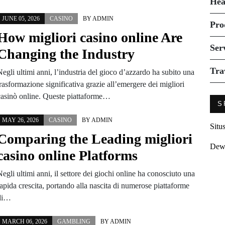
Hea
JUNE 05, 2026
CASINO
BY
ADMIN
Pro
How migliori casino online Are
Ser
Changing the Industry
Tra
egli ultimi anni, l’industria del gioco d’azzardo ha subito una
rasformazione significativa grazie all’emergere dei migliori
casinò online. Queste piattaforme…
S
MAY 26, 2026
CASINO
BY
ADMIN
Situ
Comparing the Leading migliori
Dew
casino online Platforms
egli ultimi anni, il settore dei giochi online ha conosciuto una
apida crescita, portando alla nascita di numerose piattaforme
di…
MARCH 06, 2026
GAMBLING
BY
ADMIN