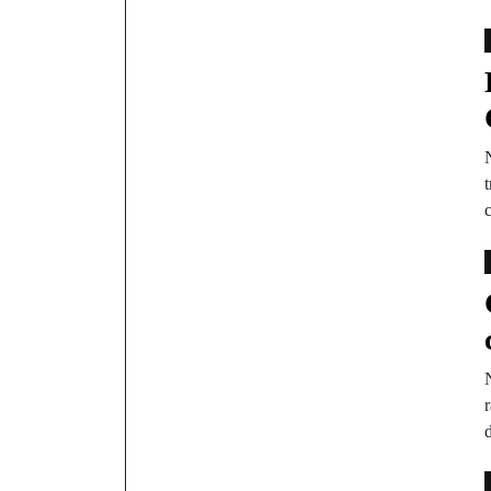
N
t
N
r