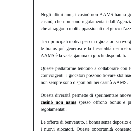
Negli ultimi anni, i casinò non AAMS hanno guad
casinò, che non sono regolamentati dall’Agenzi
che attraggono molti appassionati del gioco d’az
Tra i principali motivi per cui i giocatori si rivo
le bonus più generosi e la flessibilità nei met
AAMS è la vasta gamma di giochi disponibili.
Queste piattaforme tendono a collaborare con forn
coinvolgenti. I giocatori possono trovare slot ma
non sempre sono disponibili nei casinò AAMS.
Questa diversità permette di sperimentare nuove e
casinò non aams
spesso offrono bonus e pro
regolamentati.
Le offerte di benvenuto, i bonus senza deposito e
i nuovi giocatori. Queste opportunità consent