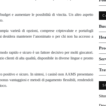
Fol
 budget e aumentare le possibilità di vincita. Un altro aspetto
C
to.
Bus
pia varietà di opzioni, comprese criptovalute e portafogli
hi desidera mantenere l’anonimato o per chi non ha accesso a
Hea
Pro
n modo rapido e sicuro è un fattore decisivo per molti giocatori.
 clienti di alta qualità, disponibile in diverse lingue e pronto
Ser
Tra
co positivo e sicuro. In sintesi, i casinò non AAMS presentano
, bonus vantaggiosi e metodi di pagamento flessibili, rendendoli
ioco.
S
Situ
Dew