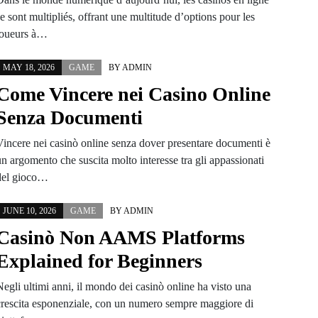
e sont multipliés, offrant une multitude d’options pour les
joueurs à…
MAY 18, 2026
GAME
BY
ADMIN
Come Vincere nei Casino Online
Senza Documenti
Vincere nei casinò online senza dover presentare documenti è
n argomento che suscita molto interesse tra gli appassionati
del gioco…
JUNE 10, 2026
GAME
BY
ADMIN
Casinò Non AAMS Platforms
Explained for Beginners
egli ultimi anni, il mondo dei casinò online ha visto una
crescita esponenziale, con un numero sempre maggiore di