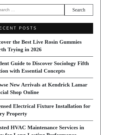
arch
ECENT POSTS
cover the Best Live Rosin Gummies
th Trying in 2026
dent Guide to Discover Sociology Fifth
tion with Essential Concepts
wse New Arrivals at Kendrick Lamar
icial Shop Online
nsed Electrical Fixture Installation for
ry Property
sted HVAC Maintenance Services in