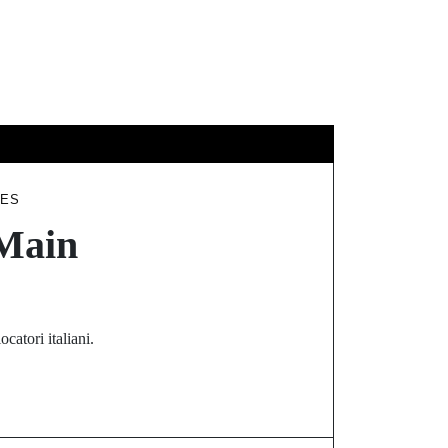
EL
GES
Main
atori italiani.