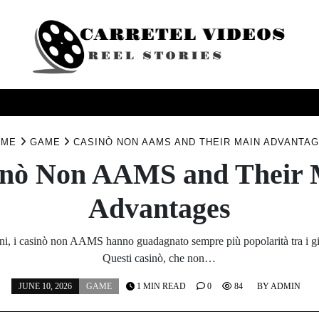
USINESS
HEALTH
PRODUCTS
SERVICE
TRAV
OME
GAME
CASINÒ NON AAMS AND THEIR MAIN ADVANTA
inò Non AAMS and Their 
Advantages
nni, i casinò non AAMS hanno guadagnato sempre più popolarità tra i gioc
Questi casinò, che non…
JUNE 10, 2026
GAME
1 MIN READ
0
84
BY
ADMIN