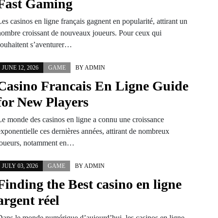
Fast Gaming
es casinos en ligne français gagnent en popularité, attirant un
nombre croissant de nouveaux joueurs. Pour ceux qui
souhaitent s’aventurer…
JUNE 12, 2026
GAME
BY
ADMIN
Casino Francais En Ligne Guide
for New Players
Le monde des casinos en ligne a connu une croissance
exponentielle ces dernières années, attirant de nombreux
joueurs, notamment en…
JULY 03, 2026
GAME
BY
ADMIN
Finding the Best casino en ligne
argent réel
Dans le monde numérique d’aujourd’hui, les casinos en ligne