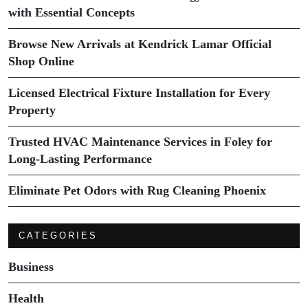
with Essential Concepts
Browse New Arrivals at Kendrick Lamar Official
Shop Online
Licensed Electrical Fixture Installation for Every
Property
Trusted HVAC Maintenance Services in Foley for
Long-Lasting Performance
Eliminate Pet Odors with Rug Cleaning Phoenix
CATEGORIES
Business
Health