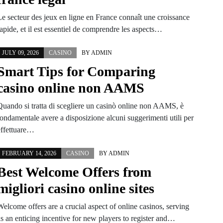
Le secteur des jeux en ligne en France connaît une croissance
apide, et il est essentiel de comprendre les aspects…
JULY 09, 2026
CASINO
BY
ADMIN
Smart Tips for Comparing
casino online non AAMS
Quando si tratta di scegliere un casinò online non AAMS, è
fondamentale avere a disposizione alcuni suggerimenti utili per
effettuare…
FEBRUARY 14, 2026
CASINO
BY
ADMIN
Best Welcome Offers from
migliori casino online sites
elcome offers are a crucial aspect of online casinos, serving
as an enticing incentive for new players to register and…