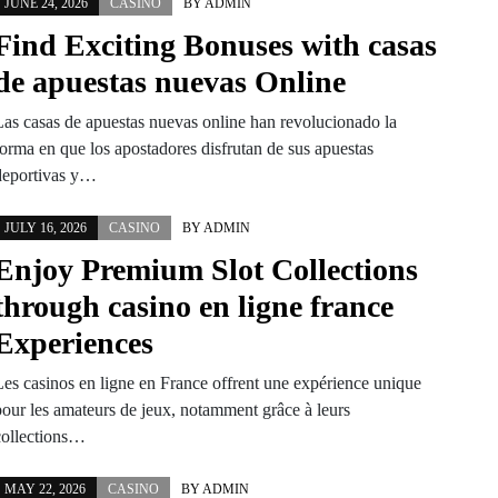
JUNE 24, 2026
CASINO
BY
ADMIN
Find Exciting Bonuses with casas
de apuestas nuevas Online
Las casas de apuestas nuevas online han revolucionado la
forma en que los apostadores disfrutan de sus apuestas
deportivas y…
JULY 16, 2026
CASINO
BY
ADMIN
Enjoy Premium Slot Collections
through casino en ligne france
Experiences
Les casinos en ligne en France offrent une expérience unique
pour les amateurs de jeux, notamment grâce à leurs
collections…
MAY 22, 2026
CASINO
BY
ADMIN