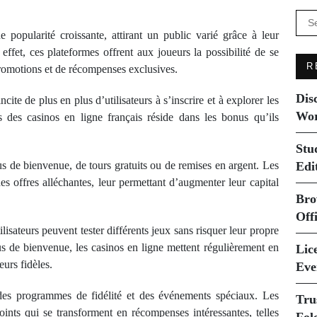
Se
for:
popularité croissante, attirant un public varié grâce à leur
 effet, ces plateformes offrent aux joueurs la possibilité de se
R
promotions et de récompenses exclusives.
Dis
te de plus en plus d’utilisateurs à s’inscrire et à explorer les
Wor
ts des casinos en ligne français réside dans les bonus qu’ils
Stu
s de bienvenue, de tours gratuits ou de remises en argent. Les
Edi
s offres alléchantes, leur permettant d’augmenter leur capital
Bro
Off
lisateurs peuvent tester différents jeux sans risquer leur propre
 de bienvenue, les casinos en ligne mettent régulièrement en
Lice
urs fidèles.
Eve
des programmes de fidélité et des événements spéciaux. Les
Tru
oints qui se transforment en récompenses intéressantes, telles