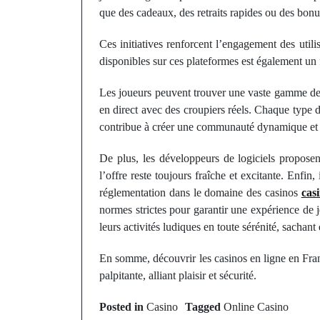
que des cadeaux, des retraits rapides ou des bon
Ces initiatives renforcent l’engagement des utilis
disponibles sur ces plateformes est également un 
Les joueurs peuvent trouver une vaste gamme de 
en direct avec des croupiers réels. Chaque type de
contribue à créer une communauté dynamique et 
De plus, les développeurs de logiciels proposen
l’offre reste toujours fraîche et excitante. Enfin,
réglementation dans le domaine des casinos
cas
normes strictes pour garantir une expérience de j
leurs activités ludiques en toute sérénité, sachant 
En somme, découvrir les casinos en ligne en Fra
palpitante, alliant plaisir et sécurité.
Posted in
Casino
Tagged
Online Casino