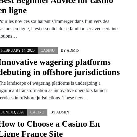
Best Beginner Advice for casino
en ligne
Pour les novices souhaitant s’immerger dans l’univers des
asinos en ligne, il est essentiel de se familiariser avec certaines
notions…
FEBRUARY 14, 2026
CASINO
BY
ADMIN
Innovative wagering platforms
debuting in offshore jurisdictions
The landscape of wagering platforms is undergoing a
ignificant transformation as innovative operators launch
services in offshore jurisdictions. These new…
JUNE 03, 2026
CASINO
BY
ADMIN
How to Choose a Casino En
Ligne France Site