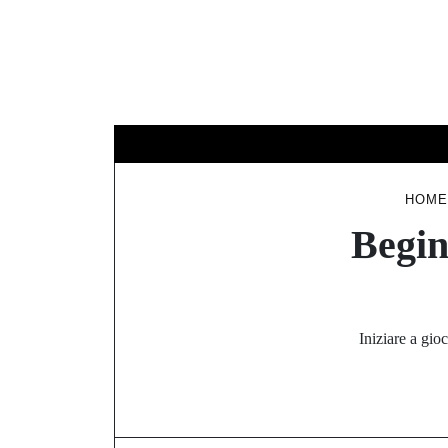
Skip
to
content
B
HOM
Begin
Iniziare a gio