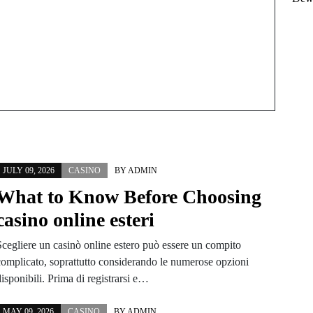
JULY 09, 2026
CASINO
BY
ADMIN
What to Know Before Choosing
casino online esteri
Scegliere un casinò online estero può essere un compito
complicato, soprattutto considerando le numerose opzioni
isponibili. Prima di registrarsi e…
MAY 09, 2026
CASINO
BY
ADMIN