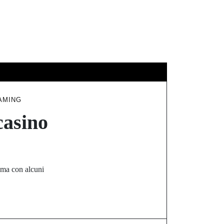
EL
AMING
casino
, ma con alcuni