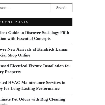
arch
ECENT POSTS
dent Guide to Discover Sociology Fifth
tion with Essential Concepts
wse New Arrivals at Kendrick Lamar
icial Shop Online
nsed Electrical Fixture Installation for
ry Property
sted HVAC Maintenance Services in
ey for Long-Lasting Performance
minate Pet Odors with Rug Cleaning