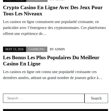
Crypto Casino En Ligne Avec Des Jeux Pour
Tous Les Niveaux
Les casinos en ligne connaissent une popularité croissante, en
particulier avec l’émergence des cryptomonnaies. Ces plateformes
offrent une expérience de…
MAY 13, 2026
GAMBLING
BY
ADMIN
Les Bonus Les Plus Populaires Du Meilleur
Casino En Ligne
Les casinos en ligne ont connu une popularité croissante ces
dernières années, attirant un grand nombre de joueurs grâce à…
Search
for: