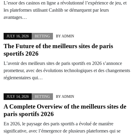
L’essor des casinos en ligne a révolutionné l’expérience de jeu, et
les plateformes utilisant Cashlib se démarquent par leurs
avantages…
JULY 16, 2026
BETTING
BY
ADMIN
The Future of the meilleurs sites de paris
sportifs 2026
L’avenir des meilleurs sites de paris sportifs en 2026 s’annonce
prometteur, avec des évolutions technologiques et des changements
réglementaires qui…
JULY 14, 2026
BETTING
BY
ADMIN
A Complete Overview of the meilleurs sites de
paris sportifs 2026
En 2026, le paysage des paris sportifs a évolué de manière
significative, avec l’émergence de plusieurs plateformes qui se