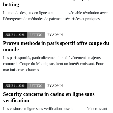
betting
Le monde des jeux en ligne a connu une véritable révolution avec
l’émergence de méthodes de paiement sécurisées et pratiques,…
JUNE 11, 2026
BETTING
BY
ADMIN
Proven methods in paris sportif offre coupe du
monde
Les paris sportifs, particulièrement lors d’événements majeurs
comme la Coupe du Monde, suscitent un intérêt croissant. Pour
maximiser ses chances…
JUNE 11, 2026
BETTING
BY
ADMIN
Security concerns in casino en ligne sans
verification
Les casinos en ligne sans vérification suscitent un intérêt croissant