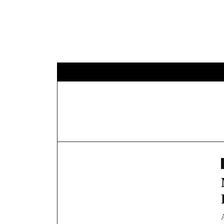
Skip
to
content
B