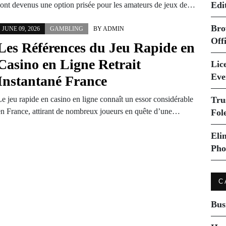
Edi
sont devenus une option prisée pour les amateurs de jeux de…
Bro
JUNE 09, 2026
GAMBLING
BY
ADMIN
Off
Les Références du Jeu Rapide en
Casino en Ligne Retrait
Lice
Eve
Instantané France
Le jeu rapide en casino en ligne connaît un essor considérable
Tru
en France, attirant de nombreux joueurs en quête d’une…
Fol
Eli
Pho
C
Bus