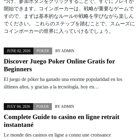
つけ、参加ボタンをクリックすることで、すぐにプレイが
開始できます。コインポーカーは、戦略が重要なゲームで
すので、まずは基本的なルールや戦略を学びながら楽しん
でください。 これらのステップを踏むことで、スムーズに
コインポーカーの世界に入っていけるでしょう。
JUNE 02, 2026
POKER
BY
ADMIN
Discover Juego Poker Online Gratis for
Beginners
El juego de póker ha ganado una enorme popularidad en los
últimos años, y gracias a la tecnología, hoy en…
JULY 04, 2026
POKER
BY
ADMIN
Complete Guide to casino en ligne retrait
instantané
Le monde des casinos en ligne a connu une croissance