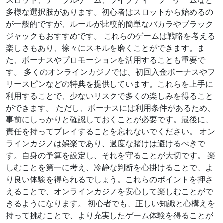
スロット、テーブルゲーム、ライブディーラーゲームなど
多様な選択肢があります。初心者はスロットから始めるの
が一般的ですが、ルールが比較的簡単なバカラやブラック
ジャックもおすすめです。 これらのゲームは戦略を考える
楽しさもあり、徐々にスキルを磨くことができます。ま
た、ボーナスやプロモーションを活用することも重要で
す。 多くのオンラインカジノでは、初回入金ボーナスやフ
リースピンなどの特典を提供しています。これらを上手に
利用することで、少ないリスクで多くの楽しみを得ること
ができます。 ただし、ボーナスには利用条件があるため、
事前にしっかりと確認しておくことが必要です。最後に、
責任を持ってプレイすることを忘れないでください。 オン
ラインカジノは娯楽であり、過度な賭けは避けるべきで
す。自身の予算を設定し、それを守ることが大切です。 楽
しむことを第一に考え、冷静な判断を心掛けることで、よ
り良い体験を得られるでしょう。これらのポイントを押さ
えることで、オンラインカジノを安心して楽しむことがで
きるようになります。 初心者でも、正しい知識と心構えを
持って挑むことで、より充実したゲーム体験を得ることが