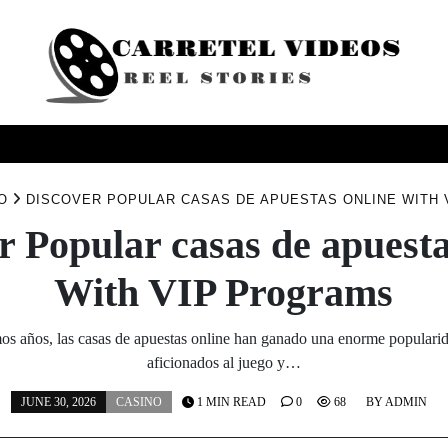
USINESS
HEALTH
PRODUCTS
SERVICE
TRAV
O
DISCOVER POPULAR CASAS DE APUESTAS ONLINE WITH
r Popular casas de apuesta
With VIP Programs
mos años, las casas de apuestas online han ganado una enorme popularid
aficionados al juego y…
JUNE 30, 2026
CASINO
1 MIN READ
0
68
BY
ADMIN