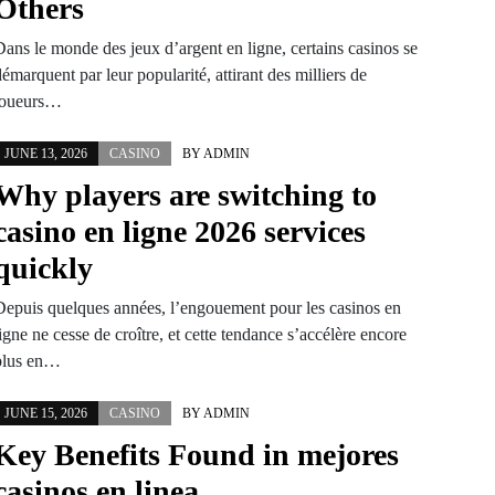
Others
Dans le monde des jeux d’argent en ligne, certains casinos se
émarquent par leur popularité, attirant des milliers de
joueurs…
JUNE 13, 2026
CASINO
BY
ADMIN
Why players are switching to
casino en ligne 2026 services
quickly
Depuis quelques années, l’engouement pour les casinos en
igne ne cesse de croître, et cette tendance s’accélère encore
plus en…
JUNE 15, 2026
CASINO
BY
ADMIN
Key Benefits Found in mejores
casinos en linea