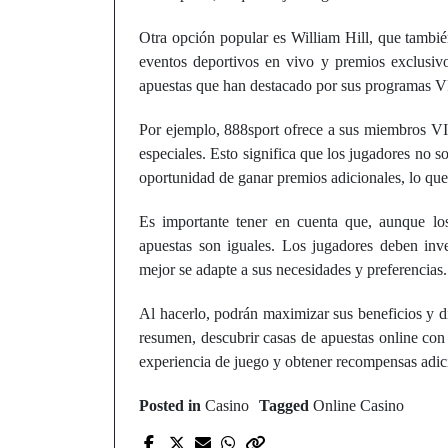
Otra opción popular es William Hill, que tambi
eventos deportivos en vivo y premios exclusiv
apuestas que han destacado por sus programas V
Por ejemplo, 888sport ofrece a sus miembros VIP 
especiales. Esto significa que los jugadores no s
oportunidad de ganar premios adicionales, lo qu
Es importante tener en cuenta que, aunque lo
apuestas son iguales. Los jugadores deben inve
mejor se adapte a sus necesidades y preferencias.
Al hacerlo, podrán maximizar sus beneficios y d
resumen, descubrir casas de apuestas online co
experiencia de juego y obtener recompensas adic
Posted in
Casino
Tagged
Online Casino
Prev Post