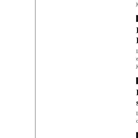
e
L
c