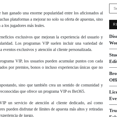
Se
for:
ne han ganado una enorme popularidad entre los aficionados al
uchas plataformas a mejorar no solo su oferta de apuestas, sino
R
a los jugadores más leales.
Dis
neficios exclusivos que mejoran la experiencia del usuario y
Wor
laridad. Los programas VIP suelen incluir una variedad de
a eventos exclusivos y atención al cliente personalizada.
Stu
 programa VIP, los usuarios pueden acumular puntos con cada
Edi
eados por premios, bonos o incluso experiencias únicas que no
Bro
Off
r apostando, sino que también crea un sentido de comunidad y
econocidas que ofrece un programa VIP es Bet365.
Lice
Eve
VIP un servicio de atención al cliente dedicado, así como
s pueden disfrutar de límites de apuesta más altos y retiradas
Tru
experiencia de juego.