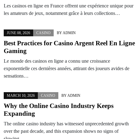
Les casinos en ligne en France offrent une expérience unique pour
les amateurs de jeux, notamment grâce à leurs collections…
JUNE 08, 2026
CASINO
BY
ADMIN
Best Practices for Casino Argent Reel En Ligne
Gaming
Le monde des casinos en ligne a connu une croissance
exponentielle ces dernières années, attirant des joueurs avides de
sensations…
MARCH 10, 2026
CASINO
BY
ADMIN
Why the Online Casino Industry Keeps
Expanding
The online casino industry has witnessed unprecedented growth
over the past decade, and this expansion shows no signs of
slowing…