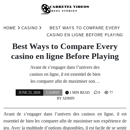
Skip
to
HOME
CASINO
BEST WAYS TO COMPARE EVERY
content
CASINO EN LIGNE BEFORE PLAYING
Best Ways to Compare Every
casino en ligne Before Playing
Avant de s’engager dans l’univers des
casinos en ligne, il est essentiel de bien
les comparer afin de maximiser son…
JUNE 25, 2026
CASINO
1 MIN READ
0
77
BY
ADMIN
Avant de s’engager dans l’univers des casinos en ligne, il est
essentiel de bien les comparer afin de maximiser son expérience de
jeu. Avec la multitude d’options disponibles, il est facile de se sentir