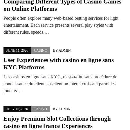
Comparing Different Types of Casino Games
on Online Platforms
People often explore many web-based betting services for light
entertainment. Each service presents several play styles with
different rules, speeds,…
JUNE 11, 2026
CASINO
BY
ADMIN
User Experiences with casino en ligne sans
KYC Platforms
Les casinos en ligne sans KYC, c’est-à-dire sans procédure de
connaissance du client, suscitent un intérêt croissant parmi les
joueurs.…
JULY 16, 2026
CASINO
BY
ADMIN
Enjoy Premium Slot Collections through
casino en ligne france Experiences